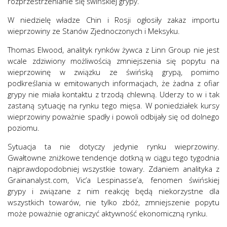
rozprzestrzenianie się świńskiej grypy.
W niedzielę władze Chin i Rosji ogłosiły zakaz importu
wieprzowiny ze Stanów Zjednoczonych i Meksyku.
Thomas Elwood, analityk rynków żywca z Linn Group nie jest
wcale zdziwiony możliwością zmniejszenia się popytu na
wieprzowinę w związku ze świńską grypą, pomimo
podkreślania w emitowanych informacjach, że żadna z ofiar
grypy nie miała kontaktu z trzodą chlewną. Uderzy to w i tak
zastaną sytuację na rynku tego mięsa. W poniedziałek kursy
wieprzowiny poważnie spadły i powoli odbijały się od dolnego
poziomu.
Sytuacja ta nie dotyczy jedynie rynku wieprzowiny.
Gwałtowne zniżkowe tendencje dotkną w ciągu tego tygodnia
najprawdopodobniej wszystkie towary. Zdaniem analityka z
Grainanalyst.com, Vic’a Lespinasse’a, fenomen świńskiej
grypy i związane z nim reakcję będą niekorzystne dla
wszystkich towarów, nie tylko zbóż, zmniejszenie popytu
może poważnie ograniczyć aktywność ekonomiczną rynku.