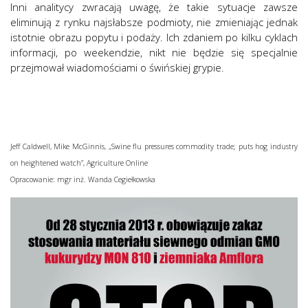
Inni analitycy zwracają uwagę, że takie sytuacje zawsze
eliminują z rynku najsłabsze podmioty, nie zmieniając jednak
istotnie obrazu popytu i podaży. Ich zdaniem po kilku cyklach
informacji, po weekendzie, nikt nie będzie się specjalnie
przejmował wiadomościami o świńskiej grypie.
Jeff Caldwell, Mike McGinnis, „Swine flu pressures commodity trade; puts hog industry
on heightened watch”, Agriculture Online
Opracowanie: mgr inż.
Wanda Cegiełkowska