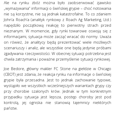
Ale na rynku zbóż można było zaobserwować zjawisko
„wymazywania” informacji o świńskiej grypie – choć notowania
nie są korzystne, nie są jednak katastrofalne. To co zdaniem
John’a Roach’a (analityk rynkowy z Roach Ag Marketing, Ltd.)
napędziło początkową reakcję to pierwotny strach przed
nieznanym. W momencie, gdy rynki towarowe oswoją się z
informacjami, sytuacja może zacząć wracać do normy. Uważa
on rówież, że analitycy będą prezentować wiele możliwych
scenariuszy i analiz, ale wszystkie one będą jedynie próbami
zgadywania rzeczywistości. W obecnej sytuacji potrzebna jest
chwila zatrzymania i poważne przemyślenie sytuacji rynkowej.
Joe Bedore, główny makler FC Stone na giełdzie w Chicago
(CBOT) jest zdania, że reakcja rynku na informacje o świńskiej
grypie była przesadna. Jest to jednak zachowanie typowe,
wystąpiło we wszystkich wcześniejszych wariantach grypy czy
przy chorobie szalonych krów. Jednak w tym konkretnym
przypadku sytuacja jest lepsza, postęp choroby jest pod
kontrolą, jej ogniska nie stanowią tajemnicy niektórych
państw.